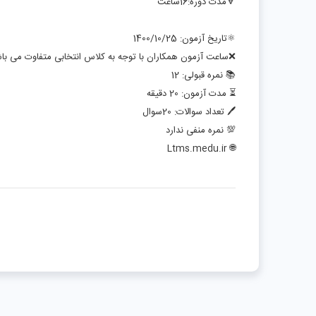
🔻مدت دوره:16ساعت
⚛️تاریخ آزمون: 1400/10/25
❌ساعت آزمون همکاران با توجه به کلاس انتخابی متفاوت می با
📚 نمره قبولی: 12
⏳ مدت آزمون: 20 دقیقه
🖊 تعداد سوالات: 20سوال
💯 نمره منفی ندارد
🌐 Ltms.medu.ir