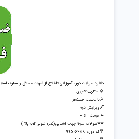
دانلود سوالات دوره آموزشی«اطلاع از امهات مسائل و معارف اسلامی و ف
💎استان:;کشوری
🔎با قابلیت جستجو
🖋ویرایش:دوم
⬅️ فرمت: PDF
❌❌سوالات صرفا جهت آشنایی(نمره قبولی14به بالا )
🔻کد دوره: 99506458