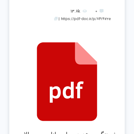
13.8k
0
|
https://pdf-doc.ir/p/841972e