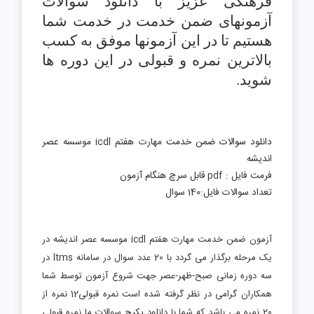
فرهنگی عزیز با دانلود سوالات
آزمونهای ضمن خدمت در خدمت شما
هستیم تا در این آزمونها موفق به کسب
بالاترین نمره و قبولی در این دوره ها
شوید.
دانلود سوالات ضمن خدمت
مهارت هفتم icdl موسسه عصر
اندیشه
فرمت فایل : pdf قابل سرچ هنگام آزمون
تعداد سوالات فایل:140 سوال
آزمون ضمن خدمت مهارت هفتم icdl موسسه عصر اندیشه در
یک مرحله برگذار می گردد با 20 عدد سوال در سامانه ltms در
سه دوره زمانی صبح-ظهر-عصر جهت شروع آزمون توسط شما
همکاران گرامی در نظر گرفته شده است نمره قبولی12 نمره از
20 نمره می باشد که شما با دانلود پکیج سوالات ما نمره قبولی