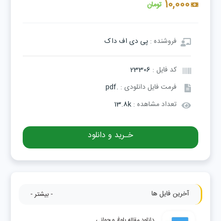
10,000
تومان
فروشنده :
پی دی اف داک
کد فایل :
23306
فرمت فایل دانلودی :
.pdf
تعداد مشاهده :
13.8k
خـرید و دانلود
آخرین فایل ها
- بیشتر -
دانلود مقاله بلوغ و جوانی