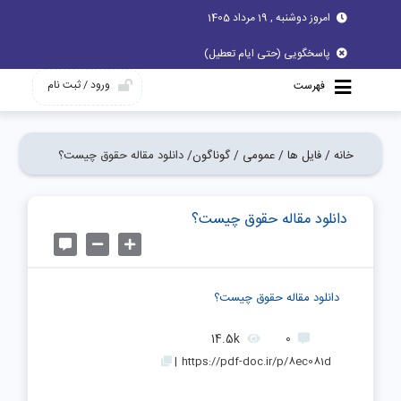
امروز دوشنبه , 19 مرداد 1405
پاسخگویی (حتی ایام تعطیل)
ورود / ثبت نام
فهرست
خانه /
فایل ها /
عمومی /
گوناگون/
دانلود مقاله حقوق چيست؟
دانلود مقاله حقوق چيست؟
دانلود مقاله حقوق چيست؟
14.5k
0
|
https://pdf-doc.ir/p/8ec081d