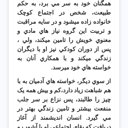
همگنان خود به سر مي برد، به حکم
طبيعت، شخص در اجتماع کوچک
خانواده زاده ميشود و در سايه مراقبت
و تربيت اين گروه نياز هاي مادي و
معنوي خويش را تامين ميکند، ولي ،
پس از دوران کودکي نيز او با ديگران
زندگي ميکند و با همکاري آنان به
خواسته هاي خود ميرسد.
از سوي ديگر، خواسته هاي آدميان به با
هم شباهت زياد دارد،کم و بيش همه يک
چيز را طالبند، پس نزاع بر سر جلب
منفعت بيشتر و تامين زندگي بهتر در
مي گيرد. انسان انديشمند از آغاز
دريافت که بقاي اجتماعي او با آشوب و