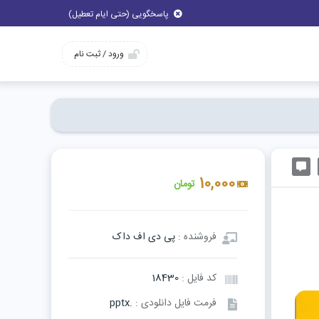
پاسخگویی (حتی ایام تعطیل)
ورود / ثبت نام
10,000
تومان
فروشنده :
پی دی اف داک
کد فایل :
18430
فرمت فایل دانلودی :
.pptx