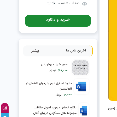
تعداد مشاهده :
12.4k
خـرید و دانلود
آخرین فایل ها
- بیشتر -
سوپر شارژ و پرخورانی
48,000
تومان
دانلود تحقیق درمورد بحران اشتغال در
افغانستان
10,000
تومان
دانلود تحقیق درمورد اصول حفاظت
ز زمین
مجموعه های مسکونی در برابر آتش