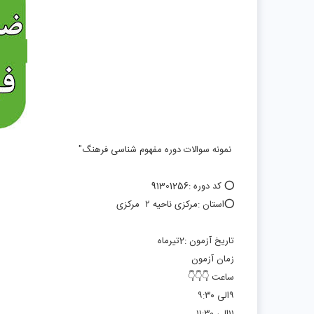
نمونه سوالات دوره مفهوم شناسی فرهنگ"
⭕️ کد دوره :91301256
⭕️استان :مرکزی ناحیه ۲ مرکزی
تاریخ آزمون :2تیرماه
زمان آزمون
ساعت 👇👇👇
۹الی ۹:۳۰