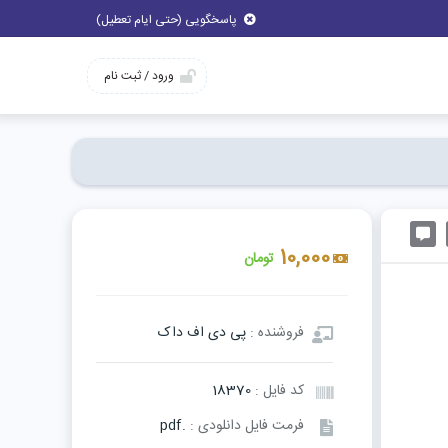
پاسخگویی (حتی ایام تعطیل)
ورود / ثبت نام
10,000
تومان
فروشنده :
پی دی اف داک
کد فایل :
18370
فرمت فایل دانلودی :
.pdf