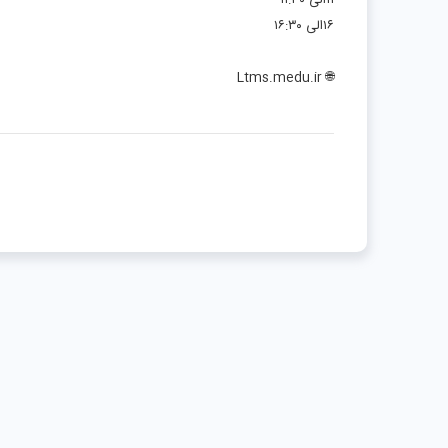
۱۱الی ۱۱:۳۰
۱۶الی ۱۶:۳۰
🌐 Ltms.medu.ir