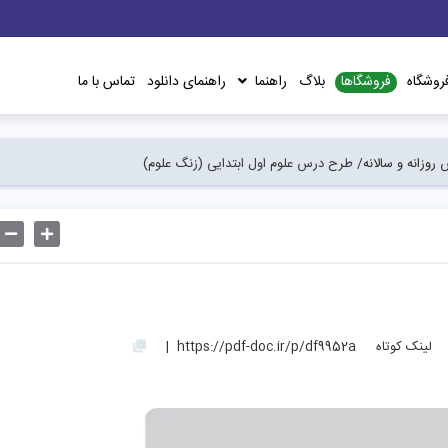
فروشگاها
روشگاه
بلاگ
راهنما
راهنمای دانلود
تماس با ما
روزانه و سالانه/
طرح درس علوم اول ابتدایی (زنگ علوم)
لینک کوتاه
https://pdf-doc.ir/p/df9952a
|