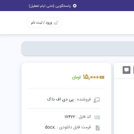
پاسخگویی (حتی ایام تعطیل)
ورود / ثبت نام
15,000
تومان
فروشنده :
پی دی اف داک
کد فایل :
17422
فرمت فایل دانلودی :
.docx