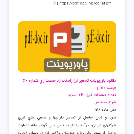
|
https://pdf-doc.ir/p/cd9a453
دانلود پاورپوینت تسعير ارز (استاندارد حسابداري شماره 16)
فرمت:pptx
تعداد صفحات فایل: 26 اسلاید
شرح مختصر:
متن ماده 136:
سود و زيان حاصل از تسعير داراييها و بدهي هاي ارزي
شرکتهاي دولتي، درآمد يا هزينه تلقي نمي گردد. مابه التفاوت
حاصل از تسعير داراييها و بدهيهاي مذکور بايد در حساب ذخيره