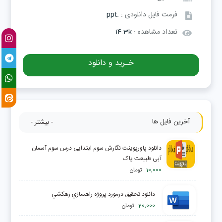
فرمت فایل دانلودی :
.ppt
تعداد مشاهده :
14.3k
خـرید و دانلود
آخرین فایل ها
- بیشتر -
دانلود پاورپوینت نگارش سوم ابتدایی درس سوم آسمان
آبی طبیعت پاک
10,000
تومان
دانلود تحقیق درمورد پروژه راهسازي زهكشي
20,000
تومان