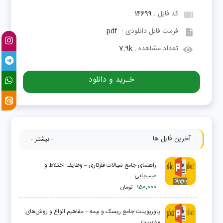
کد فایل :
14699
فرمت فایل دانلودی :
.pdf
تعداد مشاهده :
7.9k
خـرید و دانلود
آخرین فایل ها
- بیشتر -
راهنمای جامع سیالات فلزکاری – وظایف اختلاط و
عیب‌یابی
150,000
تومان
پاورپوینت جامع ریسک و بیمه – مفاهیم انواع و روش‌های
مدیریت