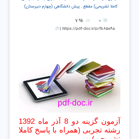
کاملا تشریحی) مقطع : پیش دانشگاهی (چهارم دبیرستان)
7.9k
0
|
https://pdf-doc.ir/p/fb85e9a
آزمون گزینه دو 8 آذر ماه 1392
رشته تجربی (همراه با پاسخ کاملا
تشریحی)