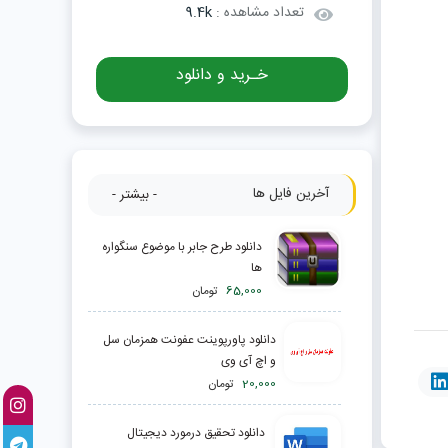
تعداد مشاهده :
9.4k
خـرید و دانلود
آخرین فایل ها
- بیشتر -
دانلود طرح جابر با موضوع سنگواره
ها
65,000
تومان
دانلود پاورپوینت عفونت همزمان سل
و اچ آی وی
20,000
تومان
دانلود تحقیق درمورد ديجيتال