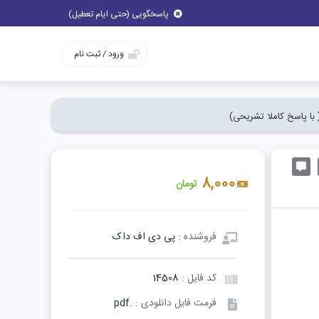
پاسخگویی (حتی ایام تعطیل)
ورود / ثبت نام
 با پاسخ کاملا تشریحی)
8,000
تومان
فروشنده :
پی دی اف داک
کد فایل :
14508
فرمت فایل دانلودی :
.pdf