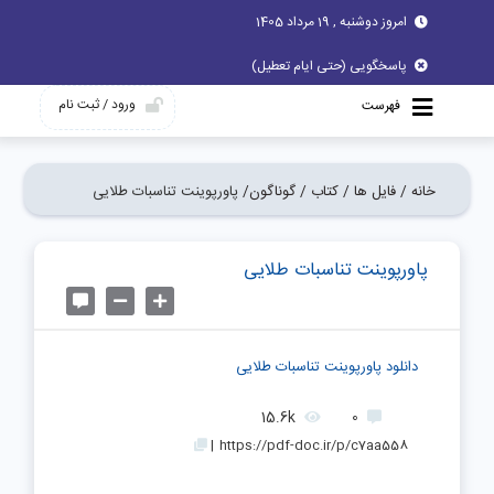
امروز دوشنبه , 19 مرداد 1405
پاسخگویی (حتی ایام تعطیل)
ورود / ثبت نام
فهرست
خانه /
فایل ها /
کتاب /
گوناگون/
پاورپوینت تناسبات طلایی
پاورپوینت تناسبات طلایی
دانلود پاورپوینت تناسبات طلایی
15.6k
0
|
https://pdf-doc.ir/p/c7aa558