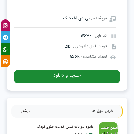
فروشنده :
پی دی اف داک
کد فایل :
12630
فرمت فایل دانلودی :
.zip
تعداد مشاهده :
15.6k
خـرید و دانلود
آخرین فایل ها
- بیشتر -
دانلود سوالات ضمن خدمت حقوق کودک
10,000
تومان