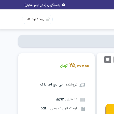
پاسخگویی (حتی ایام تعطیل)
ورود / ثبت نام
25,000
تومان
فروشنده :
پی دی اف داک
کد فایل :
11592
فرمت فایل دانلودی :
.pdf