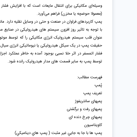
وسیله‌ای مکانیکی برای انتقال مایعات است که با افزایش فشار 
(معمولا حوضچه یا مخزن) فراهم می‌آورد.
پمپ کاربردهای فراوان در صنعت و حتی در وسایل نقلیه دارد. ما
با توجه به تاثیر روز افزون سیستم های هیدرولیکی در صنایع
عنوان قلب سیستم هیدرولیک انرژی مکانیکی را که توسط موتوره
حقیقت پمپ در یک سیکل هیدرولیکی یا نیوماتیکی انرژی سیال را ا
فشار اتمسفر در اثر خلا نسبی بوجود آمده به خاطر عملکرد اج
توسط پمپ به سایر قسمت های مدار هیدرولیک رانده شود.
فهرست مطالب:
پُمپ
تعریف پمپ
پمپهای سانتریفوﮊ
پمپهای رفت و برگشتی
پمپهای چرخ دنده ای
کاویتاسیون
پمپ ها با جا به جايي غير مثبت ( پمپ هاي ديناميکي)