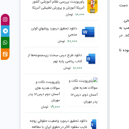
پاورپوینت برررسی نظام آموزشی کشور
ن دست
آمریکا آموزش و پرورش تطبیقی آمریکا
10,000
تومان
تی.
مپ به
دانلود تحقیق درمورد روشهاي کولن
سنجي
د. در
20,000
تومان
ده تا
دانلود طرح درس مبحث زیرمجموعه‌ها از
کتاب ریاضی پایه نهم
10,000
تومان
پاورپوینت نکات و
سوالات هدیه های
آسمان دوم درس12 پدر
مهربان
19,000
تومان
دانلود تحقیق درمورد وضعيت حقوقي زوجه
غايب مفقود الاثر در حقوق ايران با مطالعه