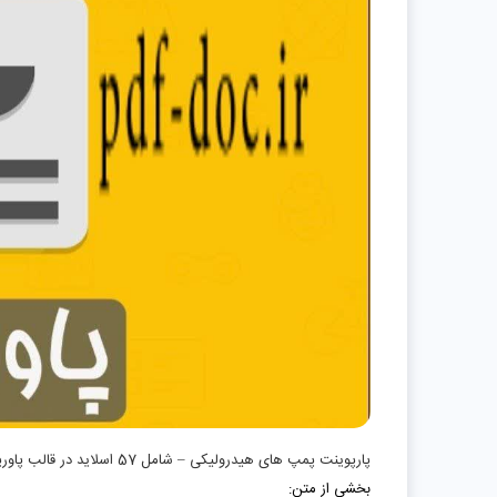
پارپوینت پمپ های هیدرولیکی – شامل 57 اسلاید در قالب پاورپوینت و قابل ویرایش
بخشی از متن: